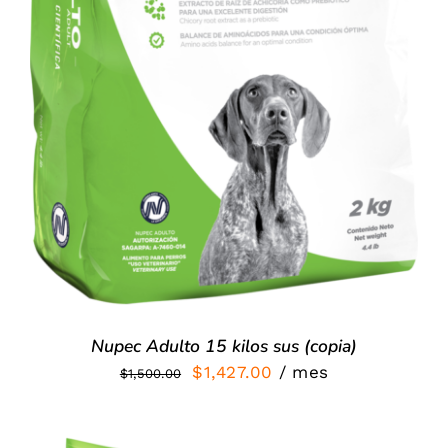
Nupec Adulto 15 kilos sus (copia)
El
El
$
1,427.00
/ mes
$
1,500.00
precio
precio
original
actual