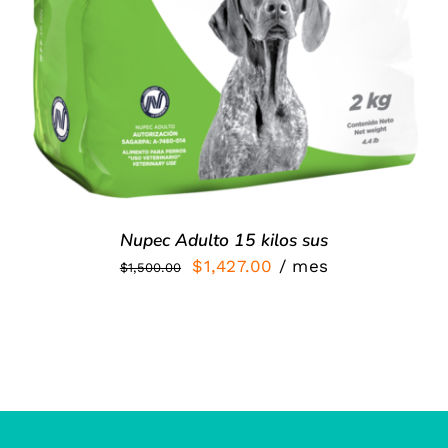
Nupec Adulto 15 kilos sus
El
El
$
1,427.00
/ mes
$
1,500.00
precio
precio
original
actual
era:
es:
$1,500.00.
$1,427.00.