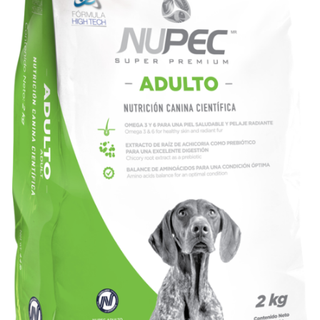
SIGN UP NOW
/
QUICK VIEW