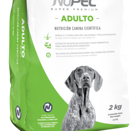
SIGN UP NOW
/
QUICK VIEW