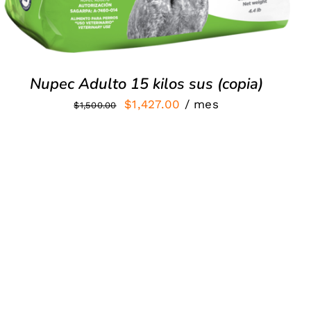
Nupec Adulto 15 kilos sus (copia)
El
El
$
1,427.00
/ mes
$
1,500.00
precio
precio
original
actual
era:
es:
$1,500.00.
$1,427.00.