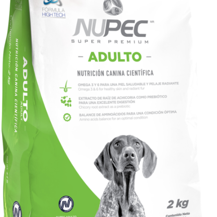
SIGN UP NOW
/
QUICK VIEW