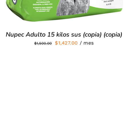
Nupec Adulto 15 kilos sus (copia) (copia)
El
El
$
1,427.00
/ mes
$
1,500.00
precio
precio
original
actual
era:
es:
$1,500.00.
$1,427.00.