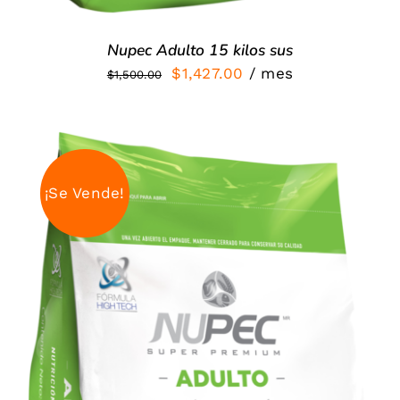
Nupec Adulto 15 kilos sus
El
El
$
1,427.00
/ mes
$
1,500.00
precio
precio
original
actual
era:
es:
$1,500.00.
$1,427.00.
¡Se Vende!