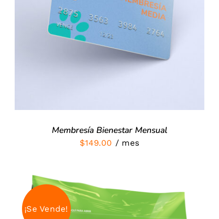
SIGN UP NOW
/
DETALLES
Membresía Bienestar Mensual
$
149.00
/ mes
¡Se Vende!