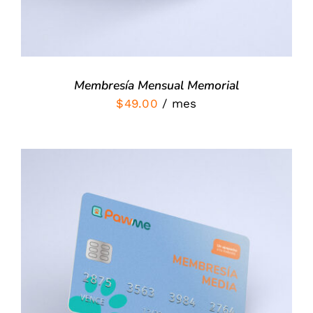
Membresía Mensual Memorial
$
49.00
/ mes
SIGN UP NOW
/
DETALLES