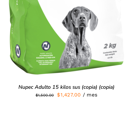
Nupec Adulto 15 kilos sus (copia) (copia)
El
El
$
1,427.00
/ mes
$
1,500.00
precio
precio
original
actual
era:
es:
$1,500.00.
$1,427.00.