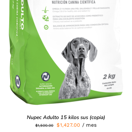
SIGN UP NOW
/
DETALLES
Nupec Adulto 15 kilos sus (copia)
El
El
$
1,427.00
/ mes
$
1,500.00