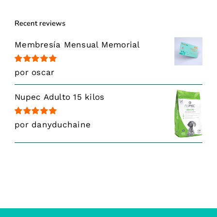
Recent reviews
Membresía Mensual Memorial
Valorado
por oscar
con
5
de 5
Nupec Adulto 15 kilos
Valorado
por danyduchaine
con
5
de 5