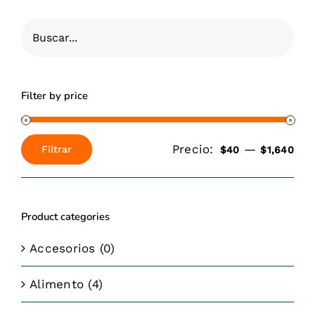
Filter by price
Precio:
—
Filtrar
$40
$1,640
Precio
Precio
mínimo
máximo
Product categories
Accesorios
(0)
Alimento
(4)