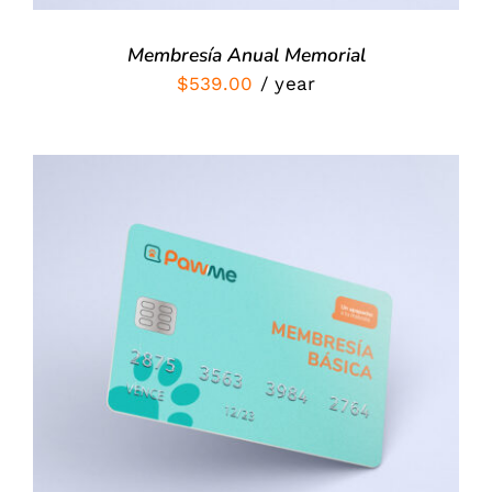
Membresía Anual Memorial
$
539.00
/ year
Valorado
SIGN UP NOW
/
con
5.00
de 5
DETALLES