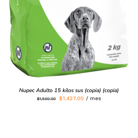
Nupec Adulto 15 kilos sus (copia) (copia)
El
El
$
1,427.00
/ mes
$
1,500.00
precio
precio
original
actual
era:
es:
$1,500.00.
$1,427.00.