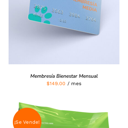
SIGN UP NOW
/
DETALLES
Membresía Bienestar Mensual
$
149.00
/ mes
¡Se Vende!