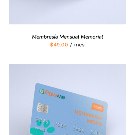
Membresía Mensual Memorial
$
49.00
/ mes
SIGN UP NOW
/
DETALLES