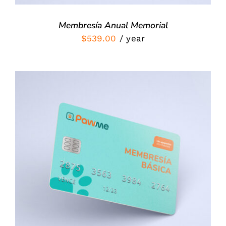
Membresía Anual Memorial
$
539.00
/ year
Valorado
SIGN UP NOW
/
con
5.00
de 5
DETALLES