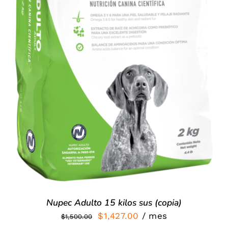
SIGN UP NOW
/
DETALLES
Nupec Adulto 15 kilos sus (copia)
El
El
$
1,427.00
/ mes
$
1,500.00