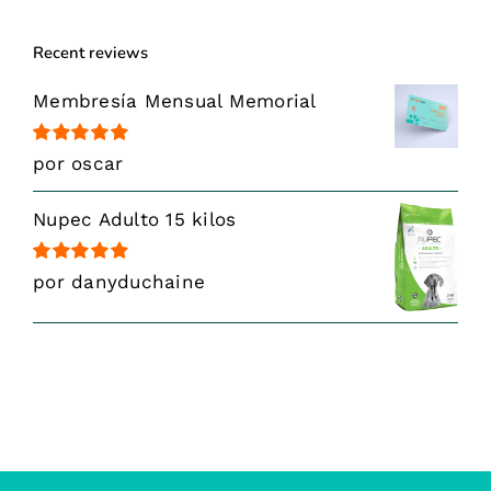
Recent reviews
Membresía Mensual Memorial
Valorado
por oscar
con
5
de 5
Nupec Adulto 15 kilos
Valorado
por danyduchaine
con
5
de 5