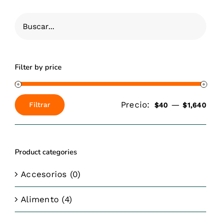
Filter by price
Precio:
—
Filtrar
$40
$1,640
Precio
Precio
mínimo
máximo
Product categories
Accesorios
(0)
Alimento
(4)