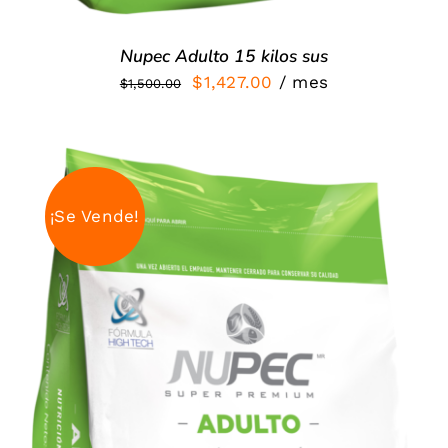
Nupec Adulto 15 kilos sus
El
El
$
1,427.00
/ mes
$
1,500.00
precio
precio
original
actual
era:
es:
$1,500.00.
$1,427.00.
¡Se Vende!