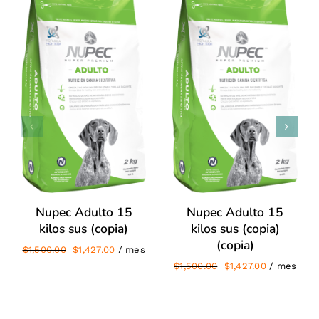
/
/
SIGN UP NOW
SIGN UP NOW
DETALLES
DETALLES
Nupec Adulto 15
Nupec Adulto 15
kilos sus (copia)
kilos sus (copia)
(copia)
El
El
$
1,500.00
$
1,427.00
/ mes
precio
precio
El
El
$
1,500.00
$
1,427.00
/ mes
original
actual
precio
precio
era:
es:
original
actual
$1,500.00.
$1,427.00.
era:
es: