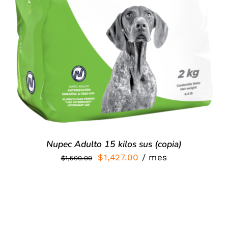
Nupec Adulto 15 kilos sus (copia)
El
El
$
1,427.00
/ mes
$
1,500.00
precio
precio
original
actual
era:
es:
$1,500.00.
$1,427.00.