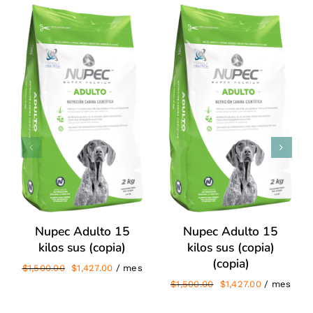
$1,500.00.
$1,427.00.
/
/
SIGN UP NOW
SIGN UP NOW
DETALLES
DETALLES
Nupec Adulto 15
Nupec Adulto 15
kilos sus (copia)
kilos sus (copia)
(copia)
El
El
$
1,500.00
$
1,427.00
/ mes
precio
precio
El
El
$
1,500.00
$
1,427.00
/ mes
original
actual
precio
precio
era:
es:
original
actual