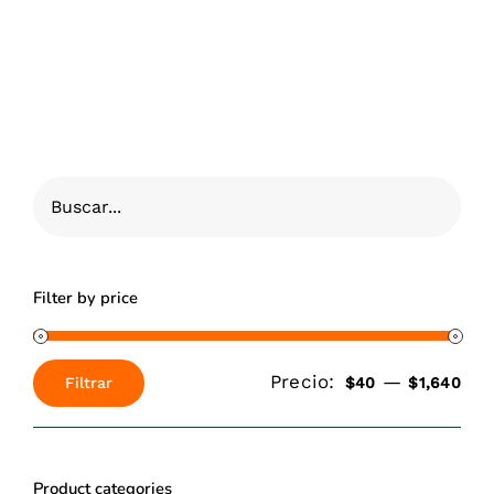
$1,500.00.
$1,427.00.
Filter by price
Precio:
—
Filtrar
$40
$1,640
Precio
Precio
mínimo
máximo
Product categories