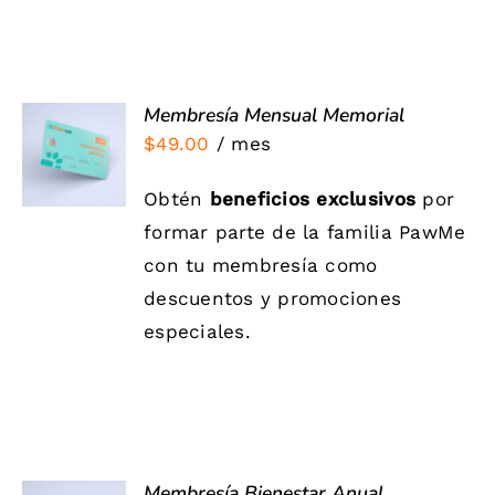
Membresía Mensual Memorial
Valorado
SIGN UP
$
49.00
/ mes
con
5.00
de 5
NOW
/
Obtén
beneficios exclusivos
por
DETALLES
formar parte de la familia PawMe
con tu membresía como
descuentos y promociones
especiales.
Membresía Bienestar Anual