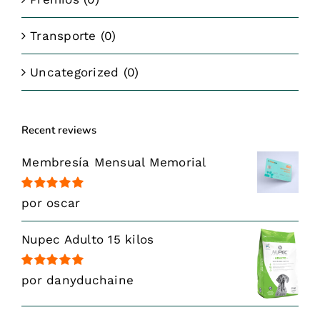
Transporte
(0)
Uncategorized
(0)
Recent reviews
Membresía Mensual Memorial
Valorado
por oscar
con
5
de 5
Nupec Adulto 15 kilos
Valorado
por danyduchaine
con
5
de 5