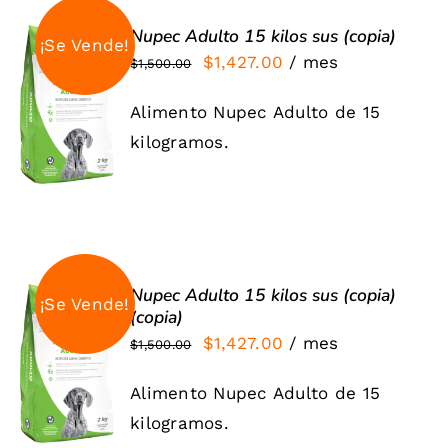
Nupec Adulto 15 kilos sus (copia)
¡Se Vende!
El
El
$
1,427.00
/ mes
$
1,500.00
SIGN UP
precio
precio
NOW
Alimento Nupec Adulto de 15
original
actual
/
DETALLES
kilogramos.
era:
es:
$1,500.00.
$1,427.00.
Nupec Adulto 15 kilos sus (copia)
¡Se Vende!
(copia)
SIGN UP
El
El
$
1,427.00
/ mes
$
1,500.00
NOW
precio
precio
/
Alimento Nupec Adulto de 15
DETALLES
original
actual
kilogramos.
era:
es: