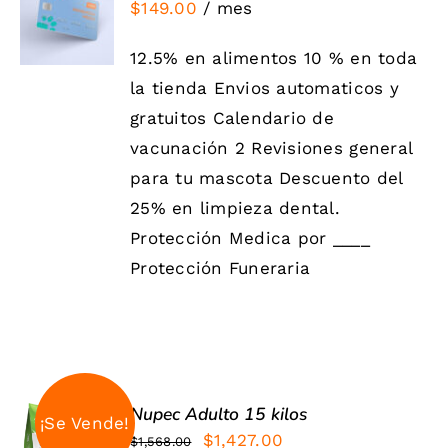
$
149.00
/ mes
NOW
/
DETALLES
12.5% en alimentos 10 % en toda
la tienda Envios automaticos y
gratuitos Calendario de
vacunación 2 Revisiones general
para tu mascota Descuento del
25% en limpieza dental.
Protección Medica por ____
Protección Funeraria
Nupec Adulto 15 kilos
¡Se Vende!
El
El
$
1,427.00
$
1,568.00