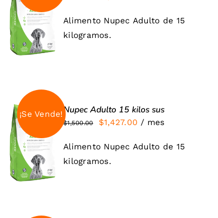
Valorado
AÑADIR
precio
precio
con
5.00
de 5
AL
Alimento Nupec Adulto de 15
original
actual
CARRITO
kilogramos.
/
era:
es:
DETALLES
$1,568.00.
$1,427.00.
Nupec Adulto 15 kilos sus
¡Se Vende!
El
El
$
1,427.00
/ mes
$
1,500.00
SIGN UP
precio
precio
NOW
Alimento Nupec Adulto de 15
original
actual
/
DETALLES
kilogramos.
era:
es:
$1,500.00.
$1,427.00.