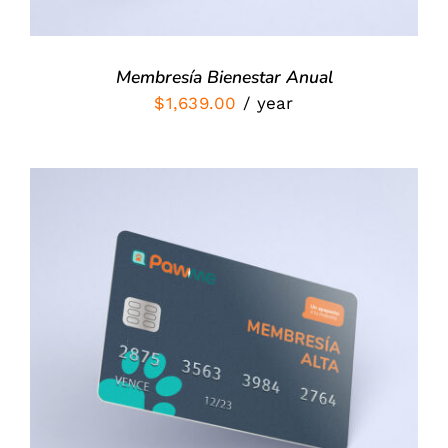
Membresía Bienestar Anual
$
1,639.00
/ year
SIGN UP NOW
/
DETALLES