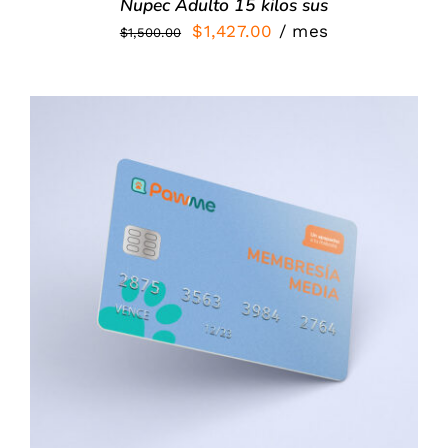
Nupec Adulto 15 kilos sus
El
El
$
1,427.00
/ mes
$
1,500.00
precio
precio
original
actual
era:
es:
$1,500.00.
$1,427.00.
SIGN UP NOW
/
DETALLES