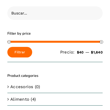
Filter by price
Precio:
—
Filtrar
$40
$1,640
Precio
Precio
mínimo
máximo
Product categories
Accesorios
(0)
Alimento
(4)