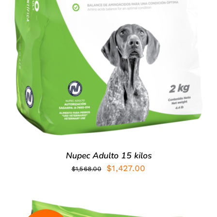
Nupec Adulto 15 kilos
El
El
$
1,427.00
$
1,568.00
precio
precio
original
actual
era:
es: