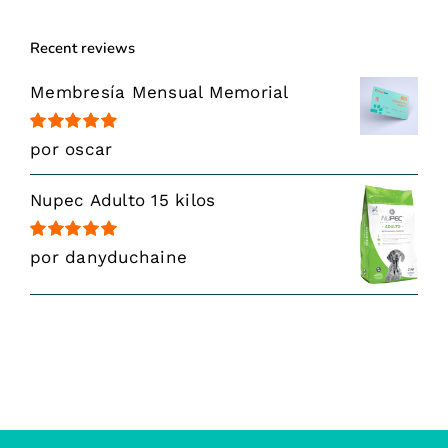
Recent reviews
Membresía Mensual Memorial
Valorado
por oscar
con
5
de 5
Nupec Adulto 15 kilos
Valorado
por danyduchaine
con
5
de 5