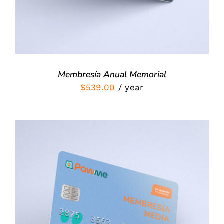
Membresía Anual Memorial
$
539.00
/ year
SIGN UP NOW
/
DETALLES