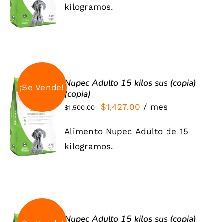
kilogramos.
/
era:
es:
DETALLES
$1,568.00.
$1,427.00.
Nupec Adulto 15 kilos sus (copia)
¡Se Vende!
(copia)
SIGN UP
El
El
$
1,427.00
/ mes
$
1,500.00
NOW
precio
precio
/
Alimento Nupec Adulto de 15
DETALLES
original
actual
kilogramos.
era:
es:
$1,500.00.
$1,427.00.
Nupec Adulto 15 kilos sus (copia)