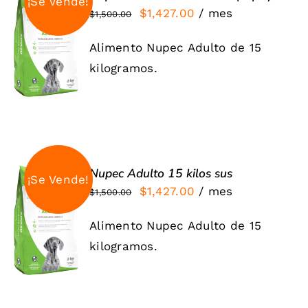
¡Se Vende!
El
El
$
1,427.00
/ mes
$
1,500.00
SIGN UP
precio
precio
NOW
Alimento Nupec Adulto de 15
original
actual
/
DETALLES
kilogramos.
era:
es:
$1,500.00.
$1,427.00.
Nupec Adulto 15 kilos sus
¡Se Vende!
El
El
$
1,427.00
/ mes
$
1,500.00
SIGN UP
precio
precio
NOW
Alimento Nupec Adulto de 15
original
actual
/
DETALLES
kilogramos.
era:
es:
$1,500.00.
$1,427.00.