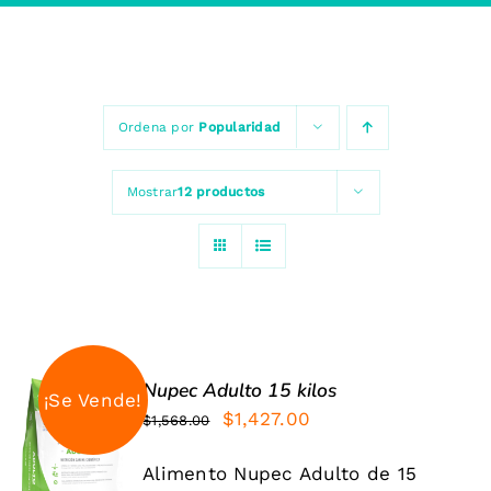
Ordena por
Popularidad
Mostrar
12 productos
Nupec Adulto 15 kilos
¡Se Vende!
El
El
$
1,427.00
$
1,568.00
Valorado
AÑADIR
precio
precio
con
5.00
de 5
AL
Alimento Nupec Adulto de 15
original
actual
CARRITO