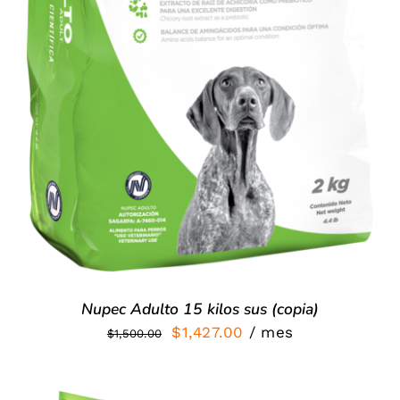
Nupec Adulto 15 kilos sus (copia)
El
El
$
1,427.00
/ mes
$
1,500.00
precio
precio
original
actual