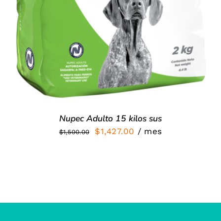
Nupec Adulto 15 kilos sus
El
El
$
1,427.00
/ mes
$
1,500.00
precio
precio
original
actual
era:
es:
$1,500.00.
$1,427.00.