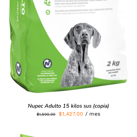
Nupec Adulto 15 kilos sus (copia)
El
El
$
1,427.00
/ mes
$
1,500.00
precio
precio
original
actual