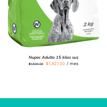
Nupec Adulto 15 kilos sus
El
El
$
1,427.00
/ mes
$
1,500.00
precio
precio
original
actual
era:
es:
$1,500.00.
$1,427.00.