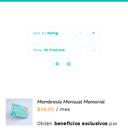
Sort by
Rating
Show
36 Products
Membresía Mensual Memorial
Valorado
AÑADIR
con
5.00
de 5
$
49.00
/ mes
AL
CARRITO
Obtén
beneficios exclusivos
por
/
DETALLES