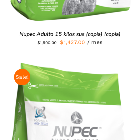
Nupec Adulto 15 kilos sus (copia) (copia)
El
El
$
1,427.00
/ mes
$
1,500.00
precio
precio
original
actual
era:
es:
Sale!
$1,500.00.
$1,427.00.