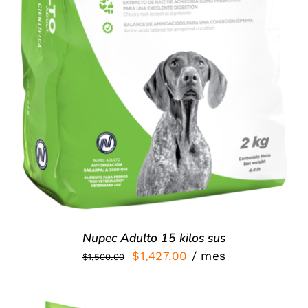
Nupec Adulto 15 kilos sus
El
El
$
1,427.00
/ mes
$
1,500.00
precio
precio
original
actual