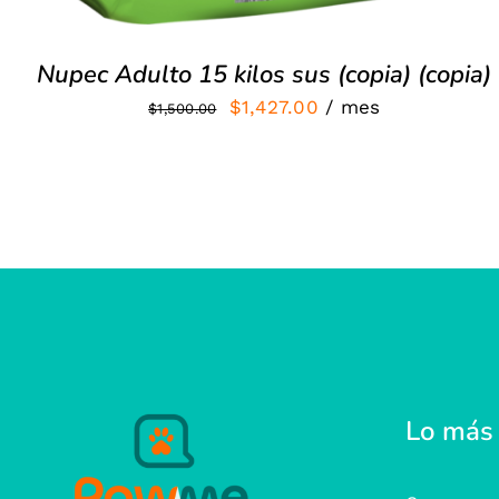
Nupec Adulto 15 kilos sus (copia) (copia)
El
El
$
1,427.00
/ mes
$
1,500.00
precio
precio
original
actual
era:
es:
$1,500.00.
$1,427.00.
Lo más