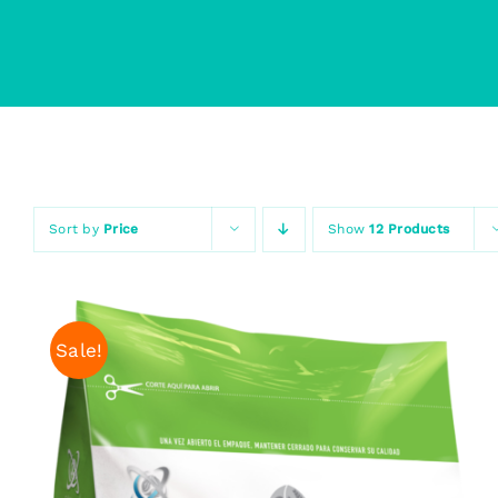
Sort by
Price
Show
12 Products
Sale!