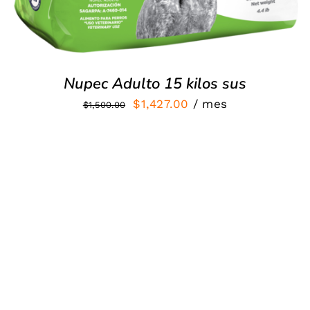
Nupec Adulto 15 kilos sus
El
El
$
1,427.00
/ mes
$
1,500.00
precio
precio
original
actual
era:
es:
$1,500.00.
$1,427.00.