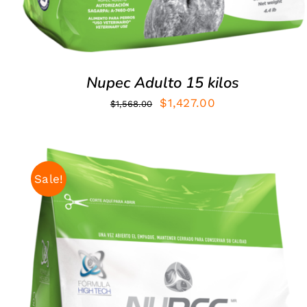
Nupec Adulto 15 kilos
El
El
$
1,427.00
$
1,568.00
precio
precio
original
actual
era:
es:
Sale!
$1,568.00.
$1,427.00.