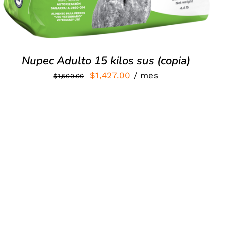
Nupec Adulto 15 kilos sus (copia)
El
El
$
1,427.00
/ mes
$
1,500.00
precio
precio
original
actual
era:
es:
$1,500.00.
$1,427.00.