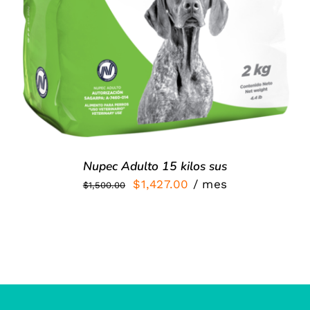
Nupec Adulto 15 kilos sus
El
El
$
1,427.00
/ mes
$
1,500.00
precio
precio
original
actual
era:
es:
$1,500.00.
$1,427.00.