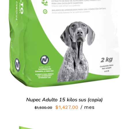
Nupec Adulto 15 kilos sus (copia)
El
El
$
1,427.00
/ mes
$
1,500.00
precio
precio
original
actual