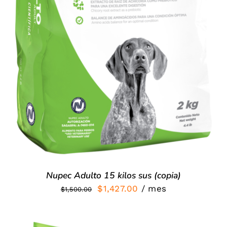
Nupec Adulto 15 kilos sus (copia)
El
El
$
1,427.00
/ mes
$
1,500.00
precio
precio
original
actual