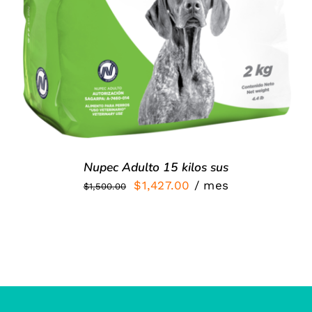
Nupec Adulto 15 kilos sus
El
El
$
1,427.00
/ mes
$
1,500.00
precio
precio
original
actual
era:
es:
$1,500.00.
$1,427.00.