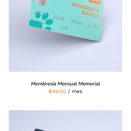
Valorado
SIGN UP NOW
/
con
5.00
de 5
DETALLES
Membresía Mensual Memorial
$
49.00
/ mes