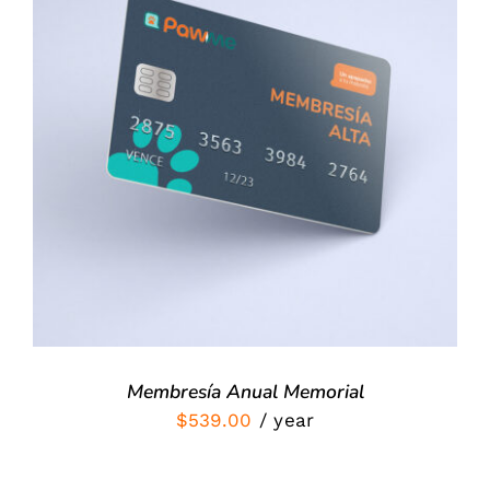
SIGN UP NOW
/
DETALLES
Membresía Anual Memorial
$
539.00
/ year