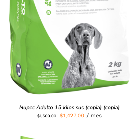
Nupec Adulto 15 kilos sus (copia) (copia)
El
El
$
1,427.00
/ mes
$
1,500.00
precio
precio
original
actual